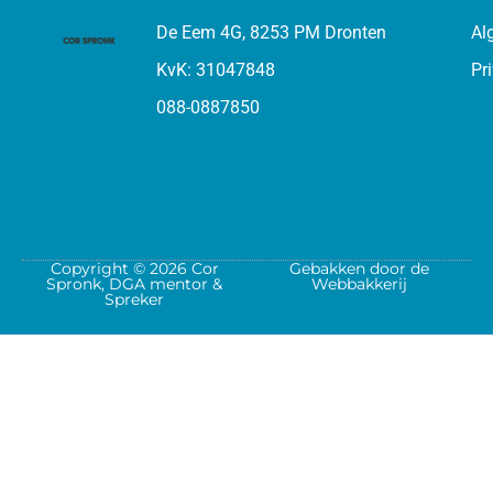
De Eem 4G, 8253 PM Dronten
Al
KvK: 31047848
Pr
088-0887850
Copyright © 2026 Cor
Gebakken door de
Spronk, DGA mentor &
Webbakkerij
Spreker