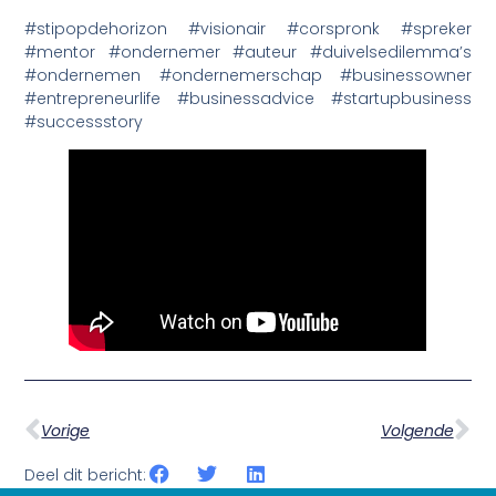
#stipopdehorizon #visionair #corspronk #spreker
#mentor #ondernemer #auteur #duivelsedilemma’s
#ondernemen #ondernemerschap #businessowner
#entrepreneurlife #businessadvice #startupbusiness
#successstory
Vorige
Volgende
Deel dit bericht: