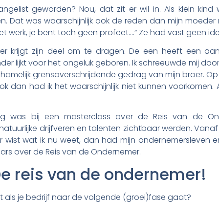
elist geworden? Nou, dat zit er wil in. Als klein kind wa
n. Dat was waarschijnlijk ook de reden dan mijn moeder
t werk, je bent toch geen profeet….” Ze had vast geen ide
Ieder krijgt zijn deel om te dragen. De een heeft een aan
der lijkt voor het ongeluk geboren. Ik schreeuwde mij doo
lichamelijk grensoverschrijdende gedrag van mijn broer. Op
 dan had ik het waarschijnlijk niet kunnen voorkomen. A
ig was bij een masterclass over de Reis van de O
tuurlijke drijfveren en talenten zichtbaar werden. Vanaf
r wist wat ik nu weet, dan had mijn ondernemersleven e
nars over de Reis van de Ondernemer.
De reis van de ondernemer!
t als je bedrijf naar de volgende (groei)fase gaat?