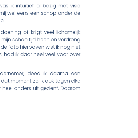
s ik intuïtief al bezig met visie
 mij wel eens een schop onder de
e..
doening of krijgt veel lichamelijk
r mijn schooltijd heen en verdrong
 de foto hierboven wist ik nog niet
l had ik daar heel veel voor over
ndernemer, deed ik daarna een
 dat moment zei ik ook tegen elke
r heel anders uit gezien”. Daarom