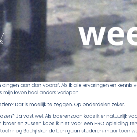
n dingen aan dan vooraf. Als ik alle ervaringen en kennis
as mijn leven heel anders verlopen.
ezien? Dat is moeilijk te zeggen. Op onderdelen zeker.
ozen? Ja vast wel. Als boerenzoon koos ik er natuurlijk 
broer en zussen koos ik niet voor een HBO opleiding terwi
 toch nog Bedrijfskunde ben gaan studeren, maar toen wel