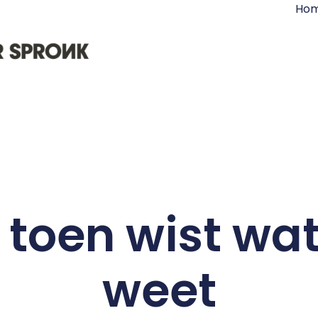
Ho
k toen wist wat
weet