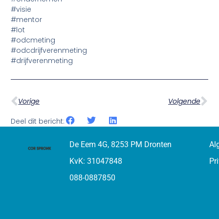
#visie
#mentor
#lot
#odcmeting
#odcdrijfverenmeting
#drijfverenmeting
Vorige
Volgende
Deel dit bericht:
De Eem 4G, 8253 PM Dronten
Al
KvK: 31047848
Pr
088-0887850